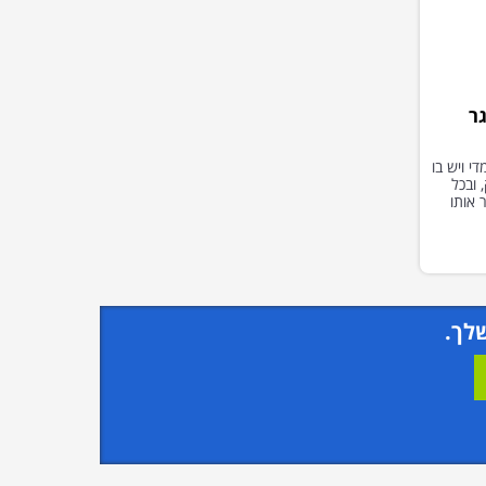
ר
י ויש בו
 ובכל
עבור אותו
לך.