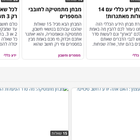
מבחן ידע כללי עם 14
מבחן מתמטיקה לחובבי
לכל שאל
ות מאתגרות!
המספרים
רק 3 תשובות אפשריות...
רת מבחן הידע הכללי הזה
המבחן הבא מכיל 15 שאלות
כולם חושבי
ו נעזור לכם להבין מה באמת
שהכנו עבורכם בנושאי חשבון,
כם "בארון" וגם לעשות סדר
מתמטיקה וגאומטריה, והוא יאתגר
2 או 
ש לגבי הדברים שאתם
אתכם ויבדוק מי מכם באמת מבין
כל שאלה נ
ים בהם יותר, ואלה שפחות.
במספרים ומי רק חושב שהוא
יכולה להפ
מבין...
כללי
מספרים וחשבון
ידע כללי
15
שאלות