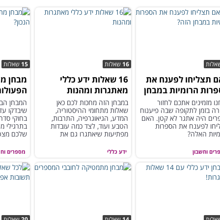
אלות
16
שאלות
15
שאלות
 תצליחו לפענח את
16 שאלות ידע כללי
מבחן מת
רות הרומיות במבחן
מאתגרות ומהנות
הפעולות
?
ו מזמינים אתכם לחזור
במבחן הזה מחכות לכם כאן
רה בזמן לתקופה שבה פיענוח
שאלות מתחומי ההיסטוריה,
שיבדקו עד
רים היה אתגר לא קטן. האם
המדע, הגיאוגרפיה, התרבות,
בחוקי סדר 
יחו לפענח את הספרות
הטבע ועוד, לצד כמה עובדות
בתרגילי מ
מיות האלה?
מפתיעות שיאתגרו גם את
שלכם מצטי
הסקרנים שביניכם...
רים וחשבון
ידע כללי
מספרים וחש
אלות
14
שאלות
20
שאלות