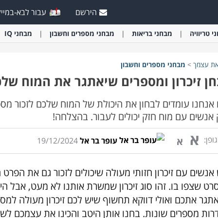
הירשם
עבור לבא-במייל
י
טריוויה
מבחני
בריאות
מבחני
מספרים וחשבון
מבחני
IQ
את עצמך
>
מבחני
מספרים וחשבון
ן זיכרון ומספרים שיאתגר את המוח של
 אנחנו עומדים לבחון את היכולת של המוח שלכם לזכור מספר
אנשים עם מוח חזק יכולים לעבור. בהצלחה!
א
ופן:
א
עופר בר אל
19/12/2024
 אנשים עם זיכרון חזותי מעולה שיכולים לזכור גם את הפרט
רט שצפו בו. זהו סוג זיכרון שמשרת אותנו לא מעט, אבל היו
תגר אתכם ואולי דווקא תחשוף שיש לכם זיכרון מעולה למס
רות מספרים שונות. בחנו אותן היטב והכינו את עצמכם לשא