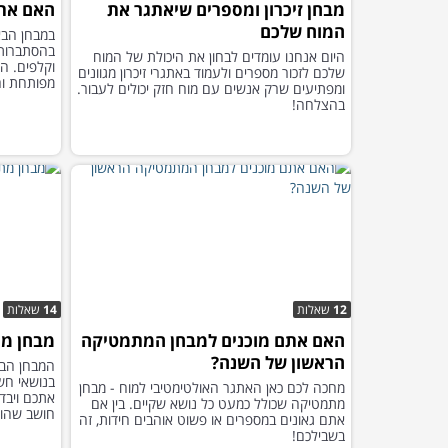
מבחן זיכרון ומספרים שיאתגר את
האם אתה
המוח שלכם
במבחן הבא
בהסתברות ו
היום אנחנו עומדים לבחון את היכולת של המוח
וקלפים. המ
שלכם לזכור מספרים ולעמוד באתגרי זיכרון מגוונים
מפותחת והי
ומפתיעים שרק אנשים עם מוח חזק יכולים לעבור.
בהצלחה!
12
שאלות
14
שאלות
האם אתם מוכנים למבחן המתמטיקה
מבחן מת
הראשון של השנה?
בנושאי חשב
מחכה לכם כאן האתגר האולטימטיבי למוח - מבחן
אתכם ויבדו
מתמטיקה שכולל כמעט כל נושא שקיים. בין אם
חושב שהוא 
אתם גאונים במספרים או פשוט אוהבים חידות, זה
בשבילכם!