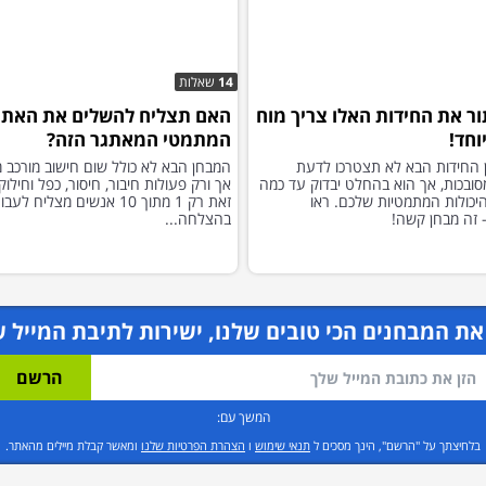
14
שאלות
ור את החידות האלו צריך מוח
האם תצליח להשלים את האתג
וחד!
המתמטי המאתגר הזה?
 החידות הבא לא תצטרכו לדעת
המבחן הבא לא כולל שום חישוב מורכב מד
סובכות, אך הוא בהחלט יבדוק עד כמה
אך ורק פעולות חיבור, חיסור, כפל וחילוק,
יכולות המתמטיות שלכם. ראו
זאת רק 1 מתוך 10 אנשים מצליח ל
 זה מבחן קשה!
בהצלחה...
את המבחנים הכי טובים שלנו, ישירות לתיבת המייל ש
המשך עם:
בלחיצתך על "הרשם", הינך מסכים ל
תנאי שימוש
ו
הצהרת הפרטיות שלנו
ומאשר קבלת מיילים מהאתר.