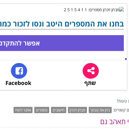
בחנו את המספרים היטב ונסו לזכור כמה
אפשר להתקדם
שתף
Facebook
טעות?
 קשורים:
בחן את עצמך
מבחן זיכרון
חישובים
מספרים
אתגר למוח
י תאהב גם