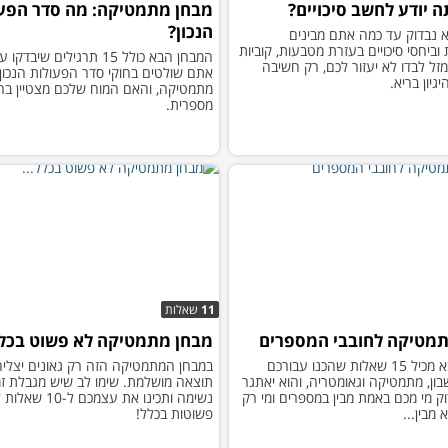
 יודע לחשב סיכויים?
מבחן מתמטיקה: מה סדר הפע
הנכון?
 נבדוק עד כמה אתם מבינים
ביחסי סיכויים בעזרת מטבעות, קוביות
המבחן הבא כולל 15 תרגילים שיבד
זל לבדו לא יעזור לכם, רק חשיבה
אתם שולטים בחוקי סדר הפעולות הנכון 
גיון בריא.
מתמטיקה, והאם המוח שלכם מצטיין בח
מספרית.
11
שאלות
מטיקה לחובבי המספרים
מבחן מתמטיקה לא פשוט בכלל
המבחן הבא מכיל 15 שאלות שהכנו עבורכם
במבחן המתמטיקה הזה רק גאונים יצליח
ון, מתמטיקה וגאומטריה, והוא יאתגר
תוצאה מושלמת. שימו לב שיש מגבלת זמן
ק מי מכם באמת מבין במספרים ומי רק
נשימה ותכינו את עצמכם ל-10 
מבין...
פשוטות בכלל!