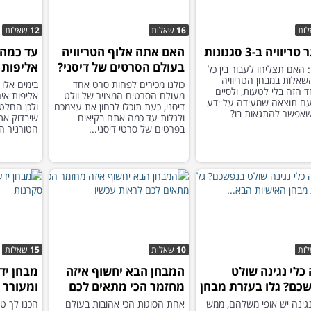
ות
16
שאלות
12
שאלות
יוויה ב-3 סגנונות
האם אתה אלוף הטריוויה
עד כמה 
בעולם הסרטים של דיסני?
אליפות 
 האם תצליחו לעבור בין כל
השאלות במבחן הטריוויה
כולנו מכירים לפחות סרט אחד
בימים אלו 
ד הזה בלי לטעות, ולסיים
מעולם הסרטים המצויר של וולט
עם תוצאה שמעידה על ידע
דיסני, כעת תוכלו לבחון את עצמכם
ולכן החלט
שאפשר להתגאות בו?
ולגלות עד כמה אתם בקיאים
שיבדוק את
בפרטים של סרטי דיסני...
הטורניר הג
ות
10
שאלות
15
שאלות
 כלי נגינה שולט
המבחן הבא יחשוף איזה
מבחן יד
כם? גלו בעזרת מבחן
מחזמר הכי מתאים לכם
ומעורר 
יות הבא...
לראות עכשיו
נגינה יש אופי משלהם, ממש
אחת הסוגות הכי אהובות בעולם
הכנו לך טר