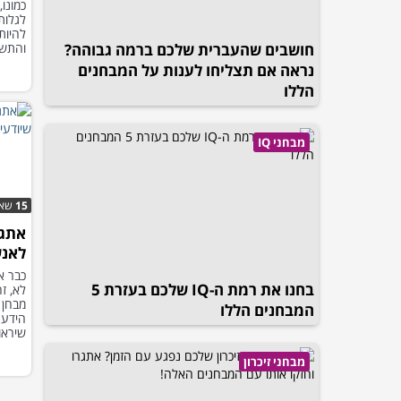
כמונו
לגלות 
להיות
חושבים שהעברית שלכם ברמה גבוהה?
והתשו
נראה אם תצליחו לענות על המבחנים
הללו
מבחני IQ
15
שאל
אתגר
לאנש
כבר א
בחנו את רמת ה-IQ שלכם בעזרת 5
לא, ז
מבחן 
המבחנים הללו
שיראו
מבחני זיכרון