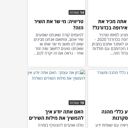
14
שאלות
אתה מכיר את
טריוויה: מי שר את השיר
אירופה בכדורגל?
הזה?
מגיע לסיומו טורניר
לפעמים קורה שאנחנו שומעים
אליפות אירופה בכדורגל 2020 -
שיר אהוב, ופתאום אנחנו מבינים
נו לאתגר אתכם במבחן
שאין לנו מושג מי שר אותו או
 היכרותכם עם תולדות
שאנחנו טועים לחשוב שזה זמר
דול הזה...
אחר - נראה אם זה יקרה לכם...
18
שאלות
ע כללי מהנה
האם אתה יודע איך
סקרנות
להמשיך את מילות השירים
האלה?
יוויה עם שאלות ידע
כולנו אוהבים להצטרף בזמרה