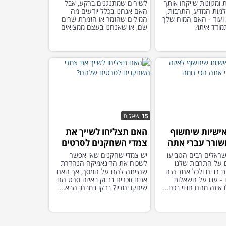
 ומגוונות שייקחו אותך
לשירים שמתנגנים ברקע, אבל
מות המדע, התרבות,
האם אנחנו בכלל יודעים מה
 ועוד - האם המוח שלך
המילים שהזמר או הזמרת שרים
מודד איתו?
שם, או שאנחנו בעצם ממציאים
אותן?
15
שאלות
ישיות שיחשוף
האם תצליחו לשייך את
שורר עברי אתה
צמדי השחקנים לסרטים
ה
שלהם?
שראלים רבים הטביעו
יש צמדי שחקנים שאי אפשר
על התרבות שלנו
לשכוח את הדינאמיקה הנהדרת
ת רבים ולכל אחד היה
שהייתה להם על המסך, אך האם
 - ענו על השאלות
אתם זוכרים בדיוק באיזה סרט הם
 איזה מהם חבוי בכם...
שיחקו יחדיו? בדקו במבחן הבא...