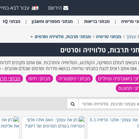
הירשם
עבור לבא-במייל
י
טריוויה
מבחני
בריאות
מבחני
מספרים וחשבון
מבחני
IQ
 עצמך
>
מבחני
טריוויה
>
מבחני
תרבות, טלוויזיה וסרטים
ני תרבות, טלוויזיה וסרטים
 הבאים לעולם המוזיקה, הקולנוע, הטלוויזיה והתרבות. אם אתם סקרנים לגלות
ואם אתם רוצים לנצח במבחני טריוויה בנושא סדרות וסרטים שכולם אוהבים - 
י גיאוגרפיה וטיולים
מבחני היסטוריה
מבחני חיות
מבחני תרבו
ני תמונות