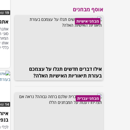
אוסף מבחנים
19
שאל
אתגר טר
מבחני אישיות
אתגר:
סוגי 
המיוח
אותו 
כללי 
אילו דברים חדשים תגלו על עצמכם
בעזרת תיאוריות האישיות האלה?
מבחני עברית
14
שאל
איזה
בנפש
האיש
לכלי 