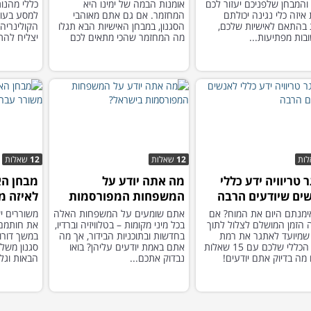
, והמבחן שלפניכם יעזור לכם
אומנות הבמה של ימינו היא
כללי מהנות
איזה כלי נגינה יכולתם
המחזמר. אם גם אתם מאוהבי
למסע בעול
 בהתאם לאישיות שלכם,
הסגנון, במבחן האישיות הבא תגלו
הקולינריה
בות מפתיעות...
מה המחזמר שהכי מתאים לכם
יצליח להת
לראות...
ות
12
שאלות
12
שאלות
 טריוויה ידע כללי
מה אתה יודע על
מבחן הא
ים שיודעים הרבה
המשפחות המפורסמות
לאיזה מ
בישראל?
הכי דומ
ימנתם היום את המוח? אם
אתם שומעים על המשפחות האלה
משוררים י
ה הזמן המושלם לצלול לתוך
בכל מיני מקומות – בטלוויזיה וברדיו,
את חותמם 
שמיועד לאתגר את רמת
בחדשות ובתוכניות הבידור, אך מה
במשך דורו
הידע הכללי שלכם עם 15 שאלות
אתם באמת יודעים עליהן? בואו
סגנון משלו
 מה בדיוק אתם יודעים!
נבדוק אתכם...
הבאות וגלו