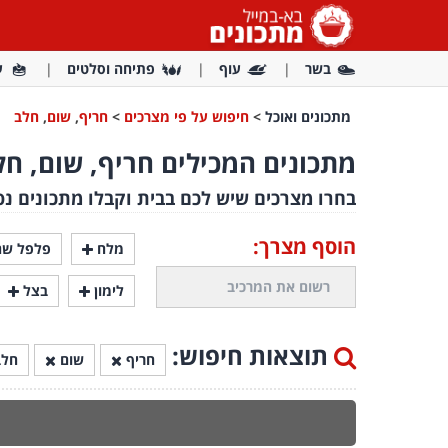
בשר
עוף
פתיחה וסלטים
ע
מתכונים ואוכל
>
חיפוש על פי מצרכים
>
חריף
,
שום
,
חלב
מתכונים המכילים חריף, שום, חל
בחרו מצרכים שיש לכם בבית וקבלו מתכונים נפ
הוסף מצרך:
מלח
פלפל שח
לימון
בצל
תוצאות חיפוש:
חריף
שום
חל