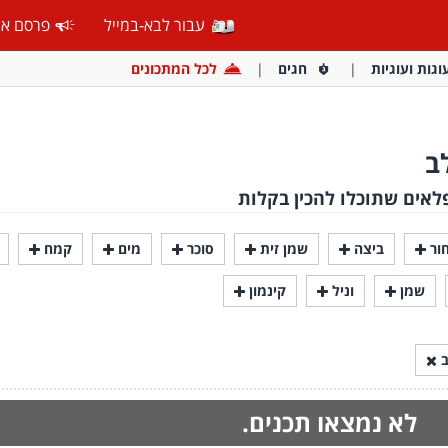
עבור לבא-במייל
פרסם אצ
וגות ועוגיות
חגים
לכל המתכונים
ב
לאים שתוכלו להכין בקלות
ור
ביצה
שמן זית
סוכר
מים
קמח
שמן
וניל
קינמון
ב
לא נמצאו תכנים.