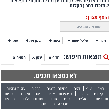
בחרו מצרכים שיש לכם בבית וקבלו מתכונים נפלאים
שתוכלו להכין בקלות
הוסף מצרך:
מלח
פלפל שחור
ביצה
שמן זית
סוכר
תוצאות חיפוש:
חריף
שמן
חמאה
לא נמצאו תכנים.
בשר
עוף
דגים
פתיחה וסלטים
מרקים
עוגות ועוגיות
קינוחים ומשקאות
פשטידות ומאפים
פסטות ופיצות
קטניות
ותוספות
ממולאים
רטבים וממרחים
מתכונים לילדים
כבושים
מתכוני עדות
חגים