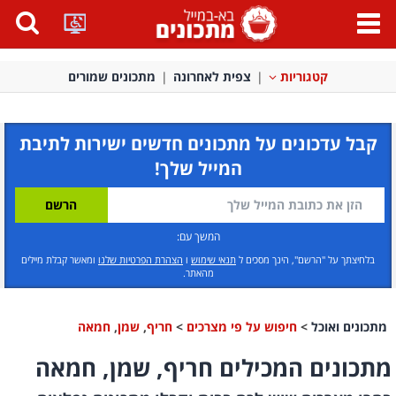
פתח
תפריט
קטגוריות
צפית לאחרונה
מתכונים שמורים
קבל עדכונים על מתכונים חדשים ישירות לתיבת
המייל שלך!
המשך עם:
בלחיצתך על "הרשם", הינך מסכים ל
תנאי שימוש
ו
הצהרת הפרטיות שלנו
ומאשר קבלת מיילים
מהאתר.
מתכונים ואוכל
>
חיפוש על פי מצרכים
>
חריף
,
שמן
,
חמאה
מתכונים המכילים חריף, שמן, חמאה