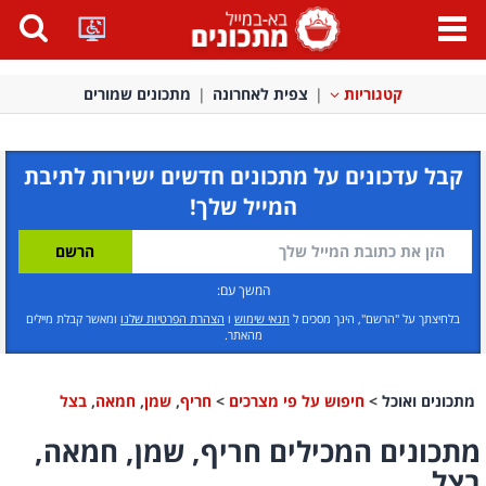
פתח
תפריט
קטגוריות
צפית לאחרונה
מתכונים שמורים
קבל עדכונים על מתכונים חדשים ישירות לתיבת
המייל שלך!
המשך עם:
בלחיצתך על "הרשם", הינך מסכים ל
תנאי שימוש
ו
הצהרת הפרטיות שלנו
ומאשר קבלת מיילים
מהאתר.
מתכונים ואוכל
>
חיפוש על פי מצרכים
>
חריף
,
שמן
,
חמאה
,
בצל
מתכונים המכילים חריף, שמן, חמאה,
בצל