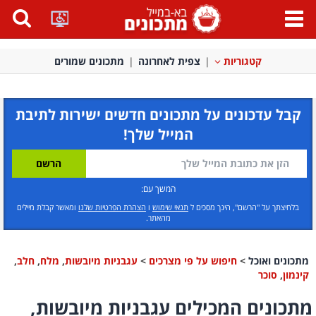
פתח
תפריט
קטגוריות
צפית לאחרונה
מתכונים שמורים
קבל עדכונים על מתכונים חדשים ישירות לתיבת
המייל שלך!
המשך עם:
בלחיצתך על "הרשם", הינך מסכים ל
תנאי שימוש
ו
הצהרת הפרטיות שלנו
ומאשר קבלת מיילים
מהאתר.
מתכונים ואוכל
>
חיפוש על פי מצרכים
>
עגבניות מיובשות
,
מלח
,
חלב
,
קינמון
,
סוכר
מתכונים המכילים עגבניות מיובשות,