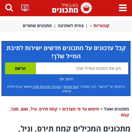
פתח
תפריט
קטגוריות
צפית לאחרונה
מתכונים שמורים
קבל עדכונים על מתכונים חדשים ישירות לתיבת
המייל שלך!
המשך עם:
בלחיצתך על "הרשם", הינך מסכים ל
תנאי שימוש
ו
הצהרת הפרטיות שלנו
ומאשר קבלת מיילים
מהאתר.
מתכונים ואוכל
>
חיפוש על פי מצרכים
>
קמח תירס
,
וניל
,
שום
,
סוכר
,
קמח
מתכונים המכילים קמח תירס, וניל,