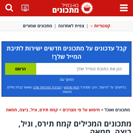
פתח
תפריט
קטגוריות
צפית לאחרונה
מתכונים שמורים
קבל עדכונים על מתכונים חדשים ישירות לתיבת
המייל שלך!
המשך עם:
בלחיצתך על "הרשם", הינך מסכים ל
תנאי שימוש
ו
הצהרת הפרטיות שלנו
ומאשר קבלת מיילים
מהאתר.
מתכונים ואוכל
>
חיפוש על פי מצרכים
>
קמח תירס
,
וניל
,
ביצה
,
חמאה
מתכונים המכילים קמח תירס, וניל,
ביצה, חמאה