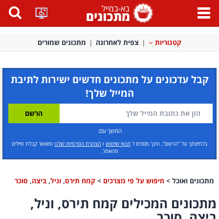
פתח
תפריט
קטגוריות
צפית לאחרונה
מתכונים שמורים
קבל עדכונים על מתכונים חדשים ישירות לתיבת
המייל שלך!
המשך עם:
בלחיצתך על "הרשם", הינך מסכים ל
תנאי שימוש
ו
הצהרת הפרטיות שלנו
ומאשר קבלת מיילים
מהאתר.
מתכונים ואוכל
>
חיפוש על פי מצרכים
>
קמח תירס
,
וניל
,
ביצה
,
סוכר
מתכונים המכילים קמח תירס, וניל,
ביצה, סוכר