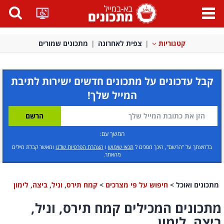
פתח
תפריט
קטגוריות
צפית לאחרונה
מתכונים שמורים
קבל עדכונים על מתכונים חדשים ישירות לתיבת
המייל שלך!
המשך עם:
בלחיצתך על "הרשם", הינך מסכים ל
תנאי שימוש
ו
הצהרת הפרטיות שלנו
ומאשר קבלת מיילים
מהאתר.
מתכונים ואוכל
>
חיפוש על פי מצרכים
>
קמח תירס
,
וניל
,
ביצה
,
לימון
מתכונים המכילים קמח תירס, וניל,
ביצה, לימון