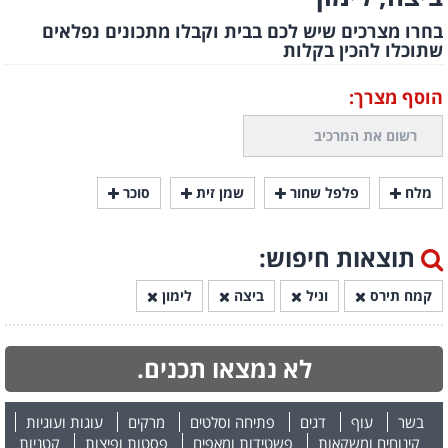
בחרו מצרכים שיש לכם בבית וקבלו מתכונים נפלאים
שתוכלו להכין בקלות
הוסף מצרך:
מלח
פלפל שחור
שמן זית
סוכר
תוצאות חיפוש:
קמח תירס
וניל
ביצה
לימון
לא נמצאו תכנים.
בשר
עוף
דגים
פתיחה וסלטים
מרקים
עוגות ועוגיות
קינוחים ומשקאות
פשטידות ומאפים
פסטות ופיצות
קטניות