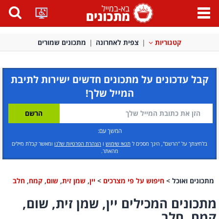
פתח
תפריט
קטגוריות
צפית לאחרונה
מתכונים שמורים
קבל עדכונים על מתכונים חדשים ישירות לתיבת
המייל שלך!
המשך עם:
בלחיצתך על "הרשם", הינך מסכים ל
תנאי שימוש
ו
הצהרת הפרטיות שלנו
ומאשר קבלת מיילים
מהאתר.
מתכונים ואוכל
>
חיפוש על פי מצרכים
>
יין
,
שמן זית
,
שום
,
קמח
,
חלב
מתכונים המכילים יין, שמן זית, שום,
קמח, חלב