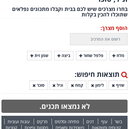
בחרו מצרכים שיש לכם בבית וקבלו מתכונים נפלאים
שתוכלו להכין בקלות
הוסף מצרך:
מלח
פלפל שחור
ביצה
שמן זית
תוצאות חיפוש:
שזיף
לימון
קמח
וניל
סוכר
לא נמצאו תכנים.
בשר
עוף
דגים
פתיחה וסלטים
מרקים
עוגות ועוגיות
קינוחים ומשקאות
פשטידות ומאפים
פסטות ופיצות
קטניות