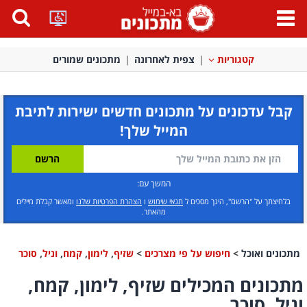
פתח
תפריט
קטגוריות
צפית לאחרונה
מתכונים שמורים
קבל עדכונים על מתכונים חדשים ישירות לתיבת
המייל שלך!
המשך עם:
בלחיצתך על "הרשם", הינך מסכים ל
תנאי שימוש
ו
הצהרת הפרטיות שלנו
ומאשר קבלת מיילים
מהאתר.
מתכונים ואוכל
>
חיפוש על פי מצרכים
>
שזיף
,
לימון
,
קמח
,
וניל
,
סוכר
מתכונים המכילים שזיף, לימון, קמח,
וניל, סוכר