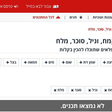
עבור לבא-במייל
פרסם אצ
וגות ועוגיות
חגים
לכל המתכונים
וניל
,
סוכר
,
מלח
ח, וניל, סוכר, מלח
לאים שתוכלו להכין בקלות
צה
שמן זית
שום
מים
חמאה
בצל
ח
וניל
סוכר
מלח
לא נמצאו תכנים.