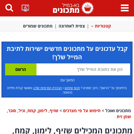
פתח
תפריט
קטגוריות
צפית לאחרונה
מתכונים שמורים
קבל עדכונים על מתכונים חדשים ישירות לתיבת
המייל שלך!
המשך עם:
בלחיצתך על "הרשם", הינך מסכים ל
תנאי שימוש
ו
הצהרת הפרטיות שלנו
ומאשר קבלת מיילים
מהאתר.
מתכונים ואוכל
>
חיפוש על פי מצרכים
>
שזיף
,
לימון
,
קמח
,
וניל
,
סוכר
,
שמן זית
מתכונים המכילים שזיף, לימון, קמח,