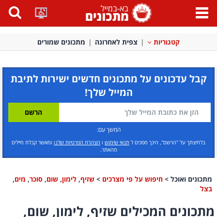
פתח
תפריט
קטגוריות
צפית לאחרונה
מתכונים שמורים
קבל עדכונים על מתכונים חדשים ישירות לתיבת
המייל שלך!
המשך עם:
בלחיצתך על "הרשם", הינך מסכים ל
תנאי שימוש
ו
הצהרת הפרטיות שלנו
ומאשר קבלת מיילים
מהאתר.
מתכונים ואוכל
>
חיפוש על פי מצרכים
>
שזיף
,
לימון
,
שום
,
סוכר
,
מים
,
בצל
מתכונים המכילים שזיף, לימון, שום,