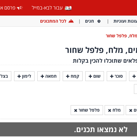
עבור לבא-במייל
פרסם אצ
וגות ועוגיות
חגים
לכל המתכונים
לח
,
פלפל שחור
מים, מלח, פלפל שחור
לאים שתוכלו להכין בקלות
סוכר
שום
קמח
חמאה
לימון
בצל
ם
מלח
פלפל שחור
לא נמצאו תכנים.