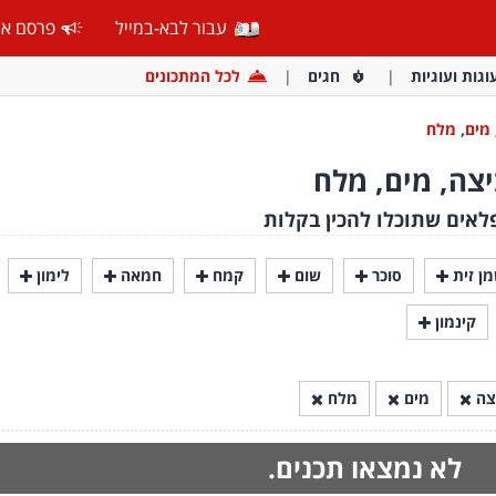
עבור לבא-במייל
פרסם אצ
וגות ועוגיות
חגים
לכל המתכונים
מים
,
מלח
יצה, מים, מלח
לאים שתוכלו להכין בקלות
ן זית
סוכר
שום
קמח
חמאה
לימון
קינמון
צה
מים
מלח
לא נמצאו תכנים.