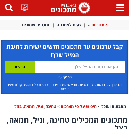
פתח
תפריט
קטגוריות
צפית לאחרונה
מתכונים שמורים
קבל עדכונים על מתכונים חדשים ישירות לתיבת
המייל שלך!
המשך עם:
בלחיצתך על "הרשם", הינך מסכים ל
תנאי שימוש
ו
הצהרת הפרטיות שלנו
ומאשר קבלת מיילים
מהאתר.
מתכונים ואוכל
>
חיפוש על פי מצרכים
>
טחינה
,
וניל
,
חמאה
,
בצל
מתכונים המכילים טחינה, וניל, חמאה,
בצל