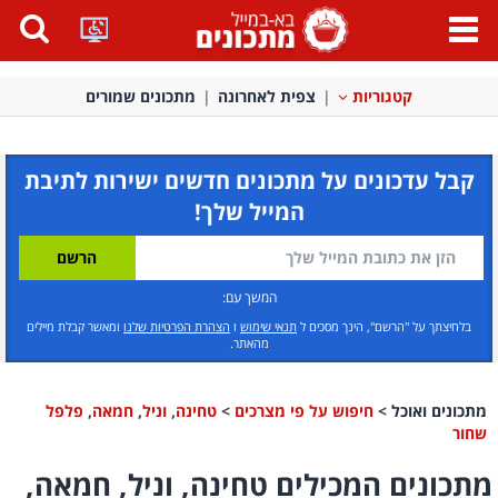
פתח
תפריט
קטגוריות
צפית לאחרונה
מתכונים שמורים
קבל עדכונים על מתכונים חדשים ישירות לתיבת
המייל שלך!
המשך עם:
בלחיצתך על "הרשם", הינך מסכים ל
תנאי שימוש
ו
הצהרת הפרטיות שלנו
ומאשר קבלת מיילים
מהאתר.
מתכונים ואוכל
>
חיפוש על פי מצרכים
>
טחינה
,
וניל
,
חמאה
,
פלפל
שחור
מתכונים המכילים טחינה, וניל, חמאה,