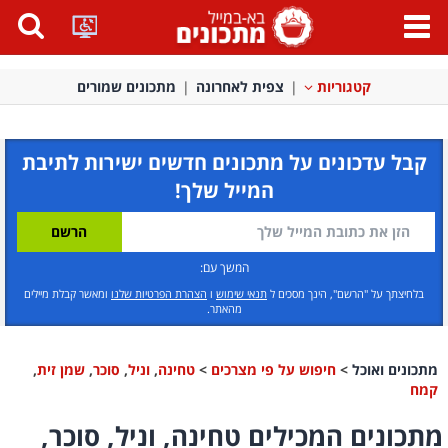
פתח
תפריט
קטגוריות
צפית לאחרונה
מתכונים שמורים
קבל עדכונים על מתכונים חדשים ישירות לתיבת
המייל שלך!
המשך עם:
בלחיצתך על "הרשם", הינך מסכים ל
תנאי שימוש
ו
הצהרת הפרטיות שלנו
ומאשר קבלת מיילים
מהאתר.
מתכונים ואוכל
>
חיפוש על פי מצרכים
>
טחינה
,
וניל
,
סוכר
,
שמן זית
,
קמח
מתכונים המכילים טחינה, וניל, סוכר,