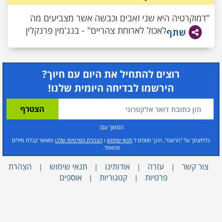
"דמוקרטיה היא שני זאבים וכבשה אשר מצביעים מה
לאכול לארוחת צהריים" - בנג'מין פרנקלין
שתף
רוצים להתחיל את היום עם חיוך?
הירשמו לבדיחה היומית שלנו!
המשך עם:
בלחיצתך על "הרשם", הינך מסכים ל
תנאי שימוש
ו
הצהרת הפרטיות שלנו
ומאשר קבלת מיילים
מהאתר.
צור קשר
עזרה
אודותינו
תנאי שימוש
הצהרת
|
|
|
|
פרטיות
קטגוריות
אוספים
|
|