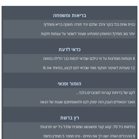
בריאות ומשפחה
כפית אחת בכל בוקר והלב שלכם יגיד תודה: משקה בריא ומומלץ!
יותר טוב מסידן? הוויטמין המפתיע שעוזר לשמור על עצמות חזקות
כדאי לדעת
8 תנוחות מומלצות על פי גילכם שכדאי לנסות כבר הלילה במיטה
12 פעולות לשיפור תפקוד מוחי שכדאי לכם לבצע, במיוחד את 6!
הומור ופנאי
לקט של בדיחות קצרות למבוגרים בלבד...
מאגר הפאזלים הענק הזה יספק לכם ולמשפחתכם שעות של הנאה
רץ ברשת
נפלאות גיל 70: קטע קצר ומשעשע שמוכיח שלכל גיל יש יתרונות!
9 ההרגלים האלה ישנו לך את החיים - טיפ מספר 5 מומלץ בחום!