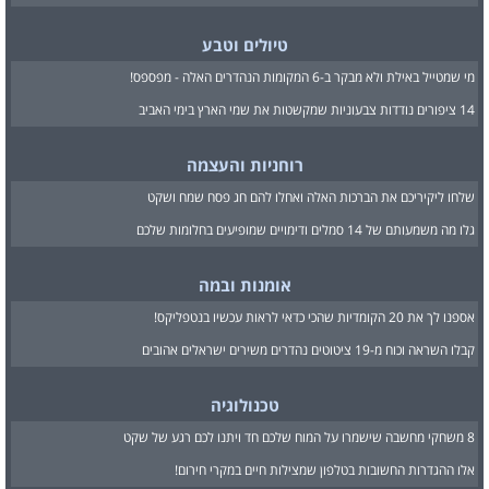
טיולים וטבע
מי שמטייל באילת ולא מבקר ב-6 המקומות הנהדרים האלה - מפספס!
14 ציפורים נודדות צבעוניות שמקשטות את שמי הארץ בימי האביב
רוחניות והעצמה
שלחו ליקיריכם את הברכות האלה ואחלו להם חג פסח שמח ושקט
גלו מה משמעותם של 14 סמלים ודימויים שמופיעים בחלומות שלכם
אומנות ובמה
אספנו לך את 20 הקומדיות שהכי כדאי לראות עכשיו בנטפליקס!
קבלו השראה וכוח מ-19 ציטוטים נהדרים משירים ישראלים אהובים
טכנולוגיה
8 משחקי מחשבה שישמרו על המוח שלכם חד ויתנו לכם רגע של שקט
אלו ההגדרות החשובות בטלפון שמצילות חיים במקרי חירום!